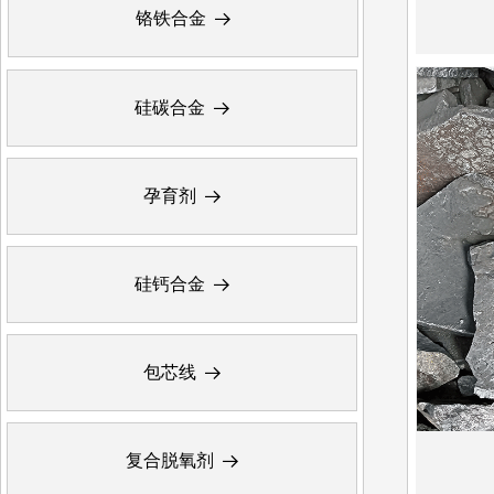
铬铁合金
뀠
硅碳合金
뀠
孕育剂
뀠
硅钙合金
뀠
包芯线
뀠
复合脱氧剂
뀠