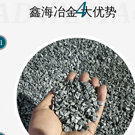
ADVANTA
4
鑫海冶金
大优势
1
S