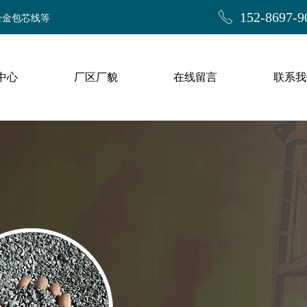
ꂅ
152-8697-9
合金包芯线等
中心
厂区厂貌
在线留言
联系我