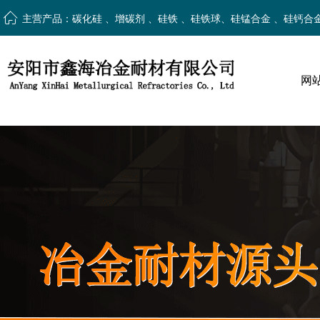
ꀇ
主营产品：碳化硅 、增碳剂 、硅铁 、硅铁球、硅锰合金 、硅钙合
网