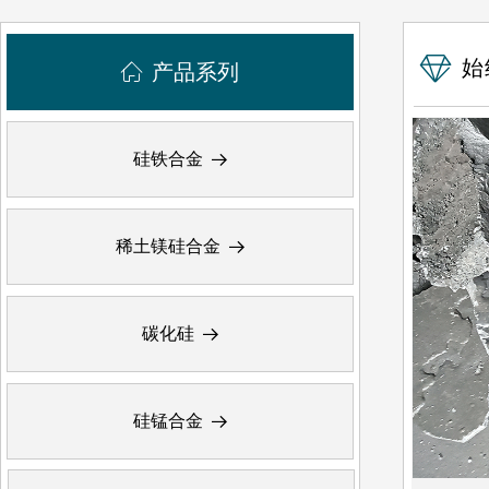
ꁐ
始
ꀇ
产品系列
硅铁合金
뀠
稀土镁硅合金
뀠
碳化硅
뀠
硅锰合金
뀠