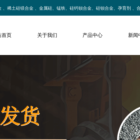
金 、稀土硅镁合金 、金属硅、锰铁、硅钙钡合金、硅钡合金、孕育剂 、
站首页
关于我们
产品中心
新闻